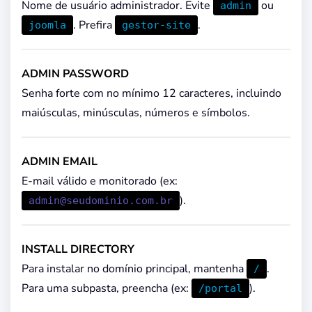
Nome de usuário administrador. Evite
ou
admin
. Prefira
.
joomla
gestor-site
ADMIN PASSWORD
Senha forte com no mínimo 12 caracteres, incluindo
maiúsculas, minúsculas, números e símbolos.
ADMIN EMAIL
E-mail válido e monitorado (ex:
).
admin@seudominio.com.br
INSTALL DIRECTORY
Para instalar no domínio principal, mantenha
.
/
Para uma subpasta, preencha (ex:
).
/portal