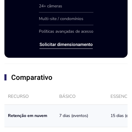
24+ câmeras
Multi-site / condomínios
Políticas avançadas de acesso
Solicitar dimensionamento
Comparativo
RECURSO
BÁSICO
ESSENCIA
Retenção em nuvem
7 dias (eventos)
15 dias (ev