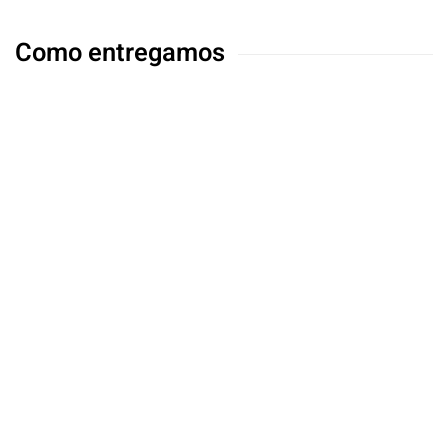
Como entregamos
1) Projeto
Levantamento de pontos (energia, dados, sinal),
desenho de arquitetura e seleção de dispositivos
adequados ao cenário.