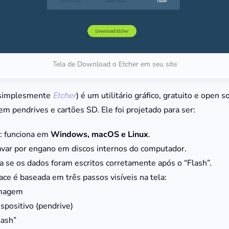
Tela de Download o Etcher em seu site
simplesmente
Etcher
) é um utilitário gráfico, gratuito e open s
m pendrives e cartões SD. Ele foi projetado para ser:
: funciona em
Windows, macOS e Linux
.
ravar por engano em discos internos do computador.
ica se os dados foram escritos corretamente após o “Flash”.
rface é baseada em três passos visíveis na tela:
imagem
ispositivo (pendrive)
lash”