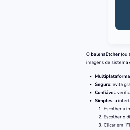
O
balenaEtcher
(ou 
imagens de sistema e
Multiplataforma
Seguro
: evita g
Confiável
: verif
Simples
: a inte
Escolher a 
Escolher o d
Clicar em “F