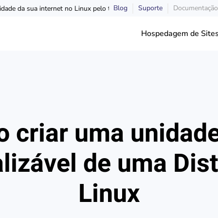
Blog
Suporte
Documentação
erminal
Gerenciamento de pacotes em L
Hospedagem de Site
 criar uma unidad
alizável de uma Dis
Linux