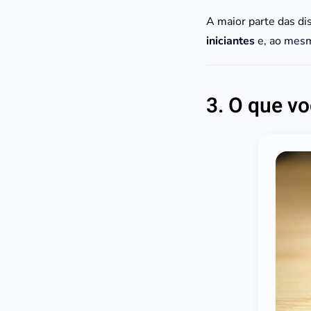
A maior parte das d
iniciantes
e, ao mesm
3. O que v