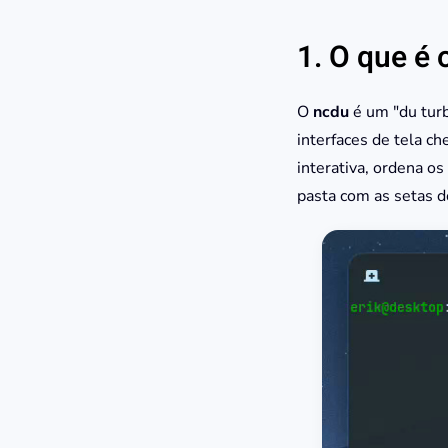
1. O que é 
O
ncdu
é um "du tur
interfaces de tela ch
interativa, ordena os
pasta com as setas d