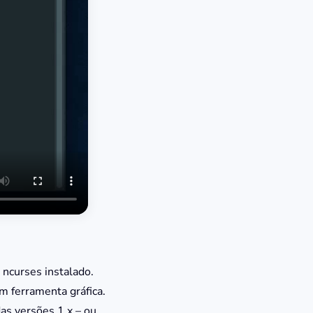
 ncurses instalado.
m ferramenta gráfica.
as versões 1.x – ou