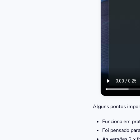
Alguns pontos impor
Funciona em prat
Foi pensado par
As versões 2.x 