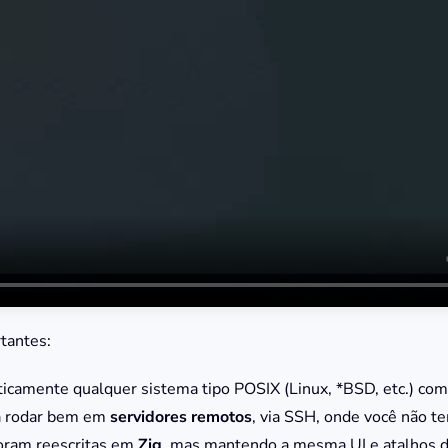
tantes:
icamente qualquer sistema tipo POSIX (Linux, *BSD, etc.) com
a rodar bem em
servidores remotos
, via SSH, onde você não te
foram reescritas em
Zig
, mas mantendo a mesma UI e atalhos d