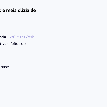
s e meia dúzia de
cdu
–
NCurses Disk
ivo e feito sob
 para: