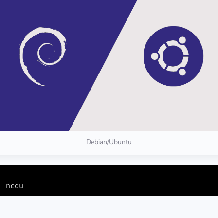
Debian/Ubuntu
l