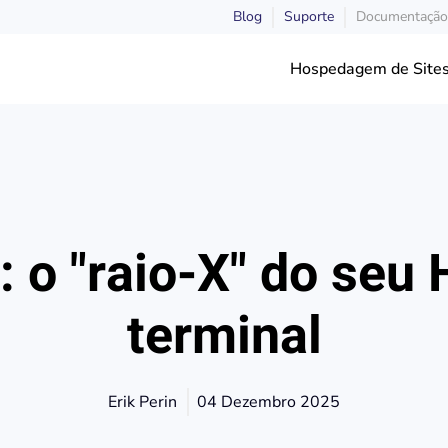
Blog
Suporte
Documentação
Ncdu: o "raio-X" do seu HD no 
Hospedagem de Site
 o "raio-X" do seu
terminal
Erik Perin
04 Dezembro 2025