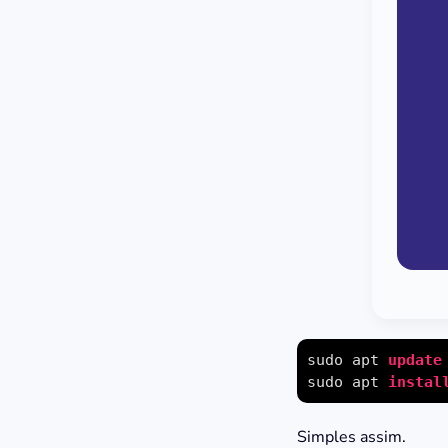
sudo apt 
update
sudo apt 
instal
Simples assim.